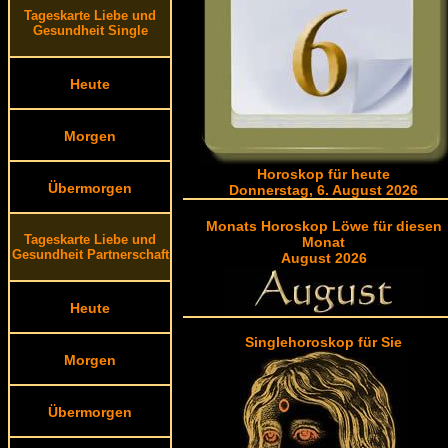
Tageskarte Liebe und
Gesundheit Single
Heute
Morgen
Horoskop für heute
Übermorgen
Donnerstag, 6. August 2026
Monats Horoskop Löwe für diesen
Tageskarte Liebe und
Monat
Gesundheit Partnerschaft
August 2026
Heute
Singlehoroskop für Sie
Morgen
Übermorgen