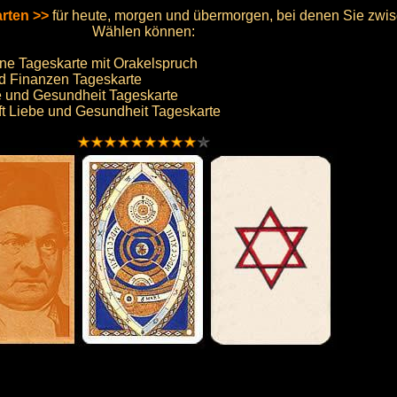
rten >>
für heute, morgen und übermorgen, bei denen Sie zwis
Wählen können:
ine Tageskarte mit Orakelspruch
nd Finanzen Tageskarte
e und Gesundheit Tageskarte
ft Liebe und Gesundheit Tageskarte