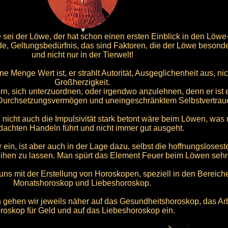
e sei der Löwe, der hat schon einen ersten Einblick in den Lö
eude, Geltungsbedürfnis, das sind Faktoren, die der Löwe besonde
und nicht nur in der Tierwelt!
e Menge Wert ist, er strahlt Autorität, Ausgeglichenheit aus, ni
Großherzigkeit.
n, sich unterzuordnen, oder irgendwo anzulehnen, denn er ist 
Durchsetzungsvermögen und uneingeschränktem Selbstvertrau
 nicht auch die Impulsivität stark betont wäre beim Löwen, w
achten Handeln führt und nicht immer gut ausgeht.
 ein, ist aber auch in der Lage dazu, selbst die hoffnungsloses
ihen zu lassen. Man spürt das Element Feuer beim Löwen sehr 
 uns mit der Erstellung von Horoskopen, speziell in den Bereic
Monatshoroskop und Liebeshoroskop.
 gehen wir jeweils näher auf das Gesundheitshoroskop, das Ar
roskop für Geld und auf das Liebeshoroskop ein.