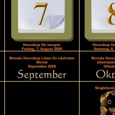
Horoskop für morgen
Horoskop fü
Freitag, 7. August 2026
Samstag, 8.
Monats Horoskop Löwe für nächsten
Monats Horo
Monat
übernäch
September 2026
Oktob
Singlehoro