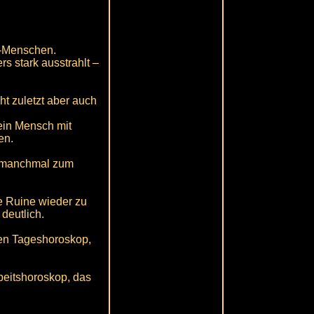
we-Menschen.
rs stark ausstrahlt –
cht zuletzt aber auch
ein Mensch mit
en.
as manchmal zum
te Ruine wieder zu
deutlich.
hen Tageshoroskop,
beitshoroskop, das