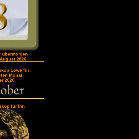
r übermorgen
 August 2026
skop Löwe für
sten Monat
er 2026
skop für Ihn