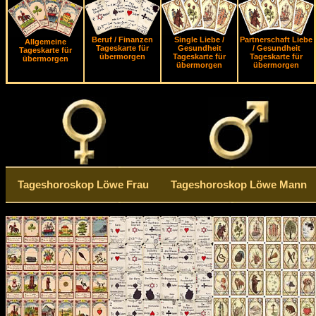
Beruf / Finanzen
Single Liebe /
Partnerschaft Liebe
Allgemeine
Tageskarte für
Gesundheit
/ Gesundheit
Tageskarte für
übermorgen
Tageskarte für
Tageskarte für
übermorgen
übermorgen
übermorgen
Tageshoroskop Löwe Frau
Tageshoroskop Löwe Mann