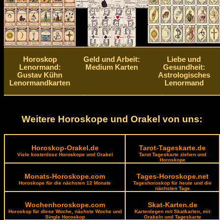
Horoskop
Geld und Arbeit:
Liebe und
Lenormand:
Medium Karten
Gesundheit:
Gustav Kühn
Astrologisches
Lenormandkarten
Lenormand
Weitere Horoskope und Orakel von uns:
Horoskop-Orakel.de
Tarot-Tageskarte.de
Viele kostenlose Horoskope und Orakel
Tarot Tageskarte ziehen und
Horoskope
Monats-Horoskope.com
Tages-Horoskope.net
Horoskope für die nächsten 12 Monate
Tageshoroskop für heute und die
nächsten Tage
Wochenhoroskope.com
Skat-Karten.de
Horoskop für diese Woche, nächste Woche und
Kartenlegen mit Skatkarten, mit
Single Horoskop
Orakeln und Tageskarte