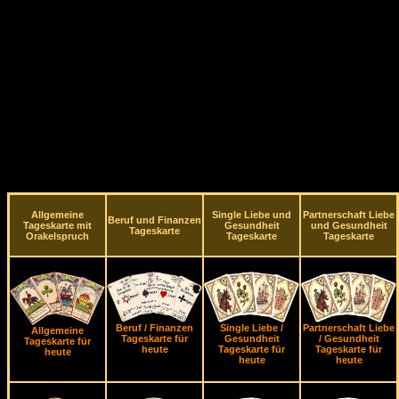
Allgemeine
Single Liebe und
Partnerschaft Liebe
Beruf und Finanzen
Tageskarte mit
Gesundheit
und Gesundheit
Tageskarte
Orakelspruch
Tageskarte
Tageskarte
Beruf / Finanzen
Single Liebe /
Partnerschaft Liebe
Allgemeine
Tageskarte für
Gesundheit
/ Gesundheit
Tageskarte für
heute
Tageskarte für
Tageskarte für
heute
heute
heute