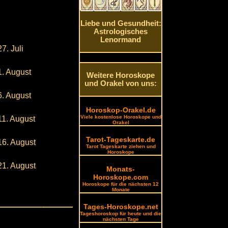
Liebe und Gesundheit:
Astrologisches
Lenormand
27. Juli
1. August
Weitere Horoskope
und Orakel von uns:
6. August
Horoskop-Orakel.de
Viele kostenlose Horoskope und
11. August
Orakel
Tarot-Tageskarte.de
16. August
Tarot Tageskarte ziehen und
Horoskope
21. August
Monats-
Horoskope.com
Horoskope für die nächsten 12
Monate
Tages-Horoskope.net
Tageshoroskop für heute und die
nächsten Tage