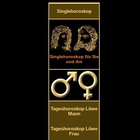
Singlehoroskop
Singlehoroskop für Sie
und ihn
Tageshoroskop Löwe
Mann
Tageshoroskop Löwe
Frau