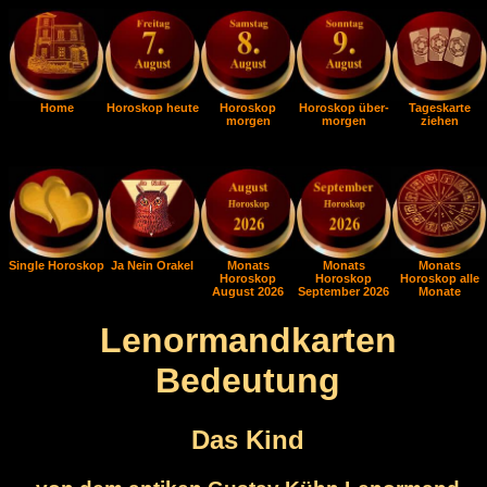
Home
Horoskop heute
Horoskop
Horoskop über-
Tageskarte
morgen
morgen
ziehen
Single Horoskop
Ja Nein Orakel
Monats
Monats
Monats
Horoskop
Horoskop
Horoskop alle
August 2026
September 2026
Monate
Lenormandkarten
Bedeutung
Das Kind