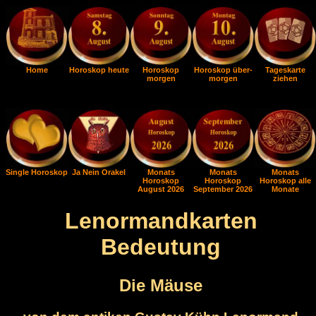
Home
Horoskop heute
Horoskop
Horoskop über-
Tageskarte
morgen
morgen
ziehen
Single Horoskop
Ja Nein Orakel
Monats
Monats
Monats
Horoskop
Horoskop
Horoskop alle
August 2026
September 2026
Monate
Lenormandkarten
Bedeutung
Die Mäuse