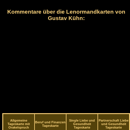
Kommentare über die Lenormandkarten von
Gustav Kühn:
Allgemeine
Single Liebe und
Partnerschaft Liebe
Beruf und Finanzen
Tageskarte mit
Gesundheit
und Gesundheit
Tageskarte
Orakelspruch
Tageskarte
Tageskarte