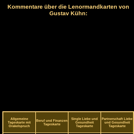
Kommentare über die Lenormandkarten von
Gustav Kühn:
Allgemeine
Single Liebe und
Partnerschaft Liebe
Beruf und Finanzen
Tageskarte mit
Gesundheit
und Gesundheit
Tageskarte
Orakelspruch
Tageskarte
Tageskarte