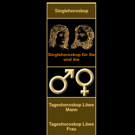
Singlehoroskop
Singlehoroskop für Sie
und ihn
Tageshoroskop Löwe
Mann
Tageshoroskop Löwe
Frau