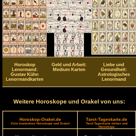
Horoskop
Geld und Arbeit:
Liebe und
Lenormand:
Medium Karten
Gesundheit:
Gustav Kühn
Astrologisches
Lenormandkarten
Lenormand
Weitere Horoskope und Orakel von uns:
Horoskop-Orakel.de
Tarot-Tageskarte.de
Viele kostenlose Horoskope und Orakel
Tarot Tageskarte ziehen und
Horoskope