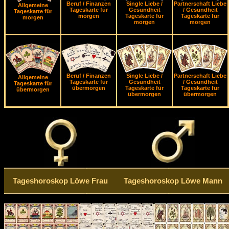
Beruf / Finanzen
Single Liebe /
Partnerschaft Liebe
Allgemeine
Tageskarte für
Gesundheit
/ Gesundheit
Tageskarte für
morgen
Tageskarte für
Tageskarte für
morgen
morgen
morgen
Beruf / Finanzen
Single Liebe /
Partnerschaft Liebe
Allgemeine
Tageskarte für
Gesundheit
/ Gesundheit
Tageskarte für
übermorgen
Tageskarte für
Tageskarte für
übermorgen
übermorgen
übermorgen
Tageshoroskop Löwe Frau
Tageshoroskop Löwe Mann