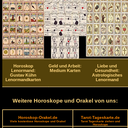
Horoskop
Geld und Arbeit:
Liebe und
Lenormand:
Medium Karten
Gesundheit:
Gustav Kühn
Astrologisches
Lenormandkarten
Lenormand
Weitere Horoskope und Orakel von uns:
Horoskop-Orakel.de
Tarot-Tageskarte.de
Viele kostenlose Horoskope und Orakel
Tarot Tageskarte ziehen und
Horoskope