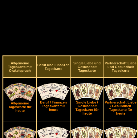
Allgemeine
Single Liebe und
Partnerschaft Liebe
Beruf und Finanzen
Tageskarte mit
Gesundheit
und Gesundheit
Tageskarte
Orakelspruch
Tageskarte
Tageskarte
Beruf / Finanzen
Single Liebe /
Partnerschaft Liebe
Allgemeine
Tageskarte für
Gesundheit
/ Gesundheit
Tageskarte für
heute
Tageskarte für
Tageskarte für
heute
heute
heute