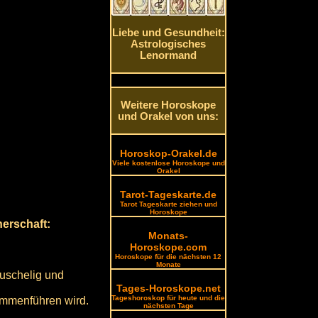
Liebe und Gesundheit:
Astrologisches
Lenormand
Weitere Horoskope
und Orakel von uns:
Horoskop-Orakel.de
Viele kostenlose Horoskope und
Orakel
Tarot-Tageskarte.de
Tarot Tageskarte ziehen und
Horoskope
erschaft:
Monats-
Horoskope.com
Horoskope für die nächsten 12
Monate
kuschelig und
Tages-Horoskope.net
Tageshoroskop für heute und die
sammenführen wird.
nächsten Tage