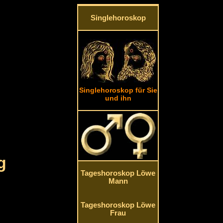
Singlehoroskop
Singlehoroskop für Sie
und ihn
g
Tageshoroskop Löwe
Mann
Tageshoroskop Löwe
Frau