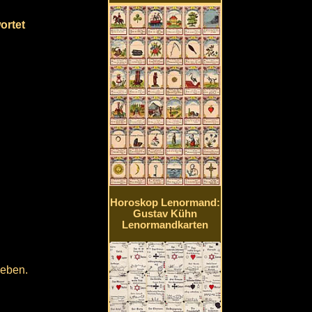
ortet
Horoskop Lenormand:
Gustav Kühn
Lenormandkarten
geben.