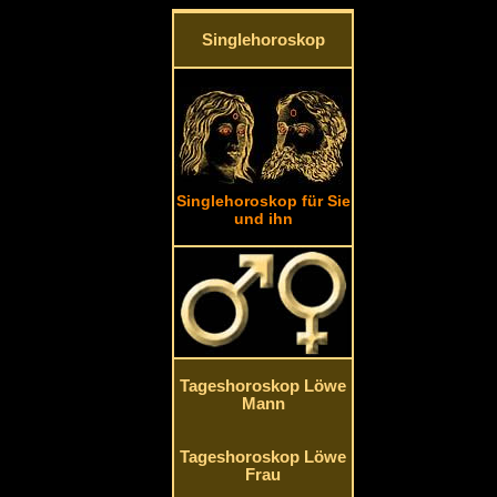
Singlehoroskop
Singlehoroskop für Sie
und ihn
Tageshoroskop Löwe
Mann
Tageshoroskop Löwe
Frau