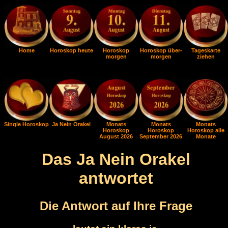
Home
Horoskop heute
Horoskop
Horoskop über-
Tageskarte
morgen
morgen
ziehen
Single Horoskop
Ja Nein Orakel
Monats
Monats
Monats
Horoskop
Horoskop
Horoskop alle
August 2026
September 2026
Monate
Das Ja Nein Orakel
antwortet
Die Antwort auf Ihre Frage