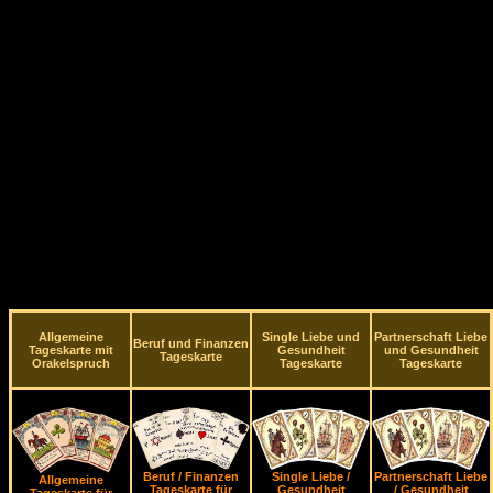
Allgemeine
Single Liebe und
Partnerschaft Liebe
Beruf und Finanzen
Tageskarte mit
Gesundheit
und Gesundheit
Tageskarte
Orakelspruch
Tageskarte
Tageskarte
Beruf / Finanzen
Single Liebe /
Partnerschaft Liebe
Allgemeine
Tageskarte für
Gesundheit
/ Gesundheit
Tageskarte für