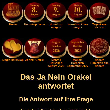
Home
Horoskop heute
Horoskop
Horoskop über-
Tageskarte
morgen
morgen
ziehen
Single Horoskop
Ja Nein Orakel
Monats
Monats
Monats
Horoskop
Horoskop
Horoskop alle
August 2026
September 2026
Monate
Das Ja Nein Orakel
antwortet
Die Antwort auf Ihre Frage