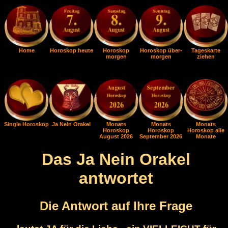
Home
Horoskop heute
Horoskop
Horoskop über-
Tageskarte
morgen
morgen
ziehen
Single Horoskop
Ja Nein Orakel
Monats
Monats
Monats
Horoskop
Horoskop
Horoskop alle
August 2026
September 2026
Monate
Das Ja Nein Orakel
antwortet
Die Antwort auf Ihre Frage