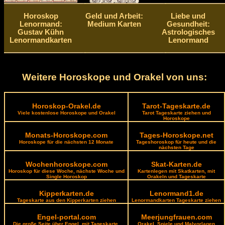
Horoskop
Geld und Arbeit:
Liebe und
Lenormand:
Medium Karten
Gesundheit:
Gustav Kühn
Astrologisches
Lenormandkarten
Lenormand
Weitere Horoskope und Orakel von uns:
Horoskop-Orakel.de
Tarot-Tageskarte.de
Viele kostenlose Horoskope und Orakel
Tarot Tageskarte ziehen und
Horoskope
Monats-Horoskope.com
Tages-Horoskope.net
Horoskope für die nächsten 12 Monate
Tageshoroskop für heute und die
nächsten Tage
Wochenhoroskope.com
Skat-Karten.de
Horoskop für diese Woche, nächste Woche und
Kartenlegen mit Skatkarten, mit
Single Horoskop
Orakeln und Tageskarte
Kipperkarten.de
Lenormand1.de
Tageskarte aus den Kipperkarten ziehen
Lenormandkarten Tageskarte ziehen
Engel-portal.com
Meerjungfrauen.com
Die große Seite über Engel, mit Tageskarte,
Orakel, Spiele und Malvorlagen