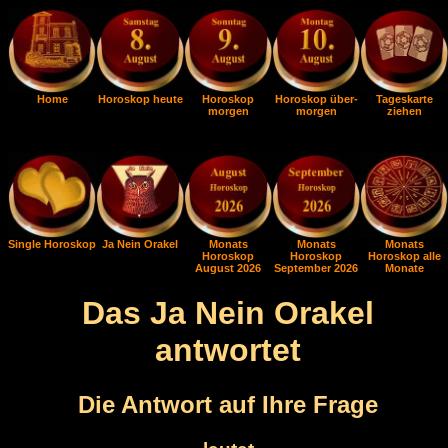
Home
Horoskop heute
Horoskop
Horoskop über-
Tageskarte
morgen
morgen
ziehen
Single Horoskop
Ja Nein Orakel
Monats
Monats
Monats
Horoskop
Horoskop
Horoskop alle
August 2026
September 2026
Monate
Das Ja Nein Orakel
antwortet
Die Antwort auf Ihre Frage