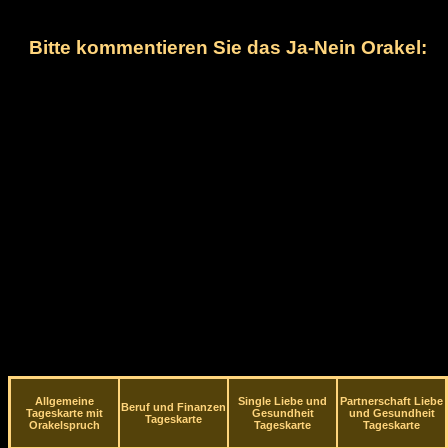
Bitte kommentieren Sie das Ja-Nein Orakel:
Allgemeine
Single Liebe und
Partnerschaft Liebe
Beruf und Finanzen
Tageskarte mit
Gesundheit
und Gesundheit
Tageskarte
Orakelspruch
Tageskarte
Tageskarte