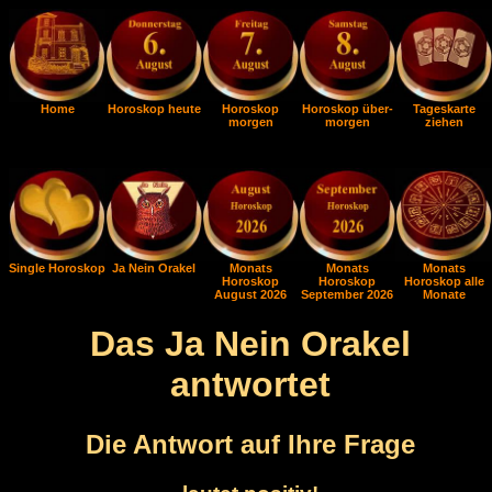
Home
Horoskop heute
Horoskop
Horoskop über-
Tageskarte
morgen
morgen
ziehen
Single Horoskop
Ja Nein Orakel
Monats
Monats
Monats
Horoskop
Horoskop
Horoskop alle
August 2026
September 2026
Monate
Das Ja Nein Orakel
antwortet
Die Antwort auf Ihre Frage