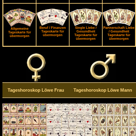
Beruf / Finanzen
Single Liebe /
Partnerschaft Liebe
Allgemeine
Tageskarte für
Gesundheit
/ Gesundheit
Tageskarte für
übermorgen
Tageskarte für
Tageskarte für
übermorgen
übermorgen
übermorgen
Tageshoroskop Löwe Frau
Tageshoroskop Löwe Mann