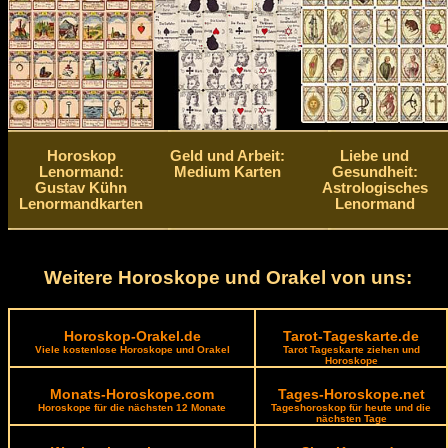
Horoskop
Geld und Arbeit:
Liebe und
Lenormand:
Medium Karten
Gesundheit:
Gustav Kühn
Astrologisches
Lenormandkarten
Lenormand
Weitere Horoskope und Orakel von uns:
Horoskop-Orakel.de
Tarot-Tageskarte.de
Viele kostenlose Horoskope und Orakel
Tarot Tageskarte ziehen und
Horoskope
Monats-Horoskope.com
Tages-Horoskope.net
Horoskope für die nächsten 12 Monate
Tageshoroskop für heute und die
nächsten Tage