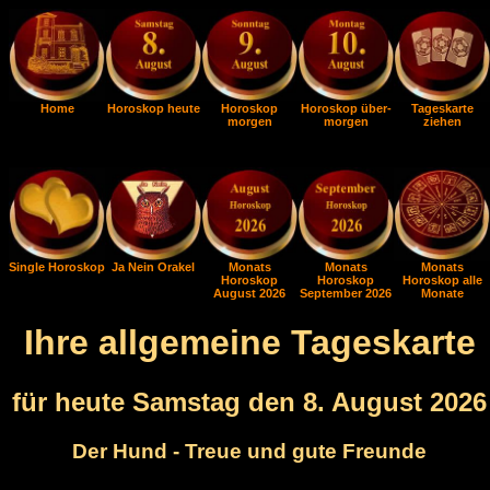
Home
Horoskop heute
Horoskop
Horoskop über-
Tageskarte
morgen
morgen
ziehen
Single Horoskop
Ja Nein Orakel
Monats
Monats
Monats
Horoskop
Horoskop
Horoskop alle
August 2026
September 2026
Monate
Ihre allgemeine Tageskarte
für heute Samstag den 8. August 2026
Der Hund - Treue und gute Freunde