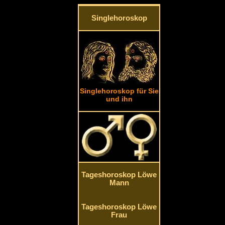
Singlehoroskop
Singlehoroskop für Sie
und ihn
Tageshoroskop Löwe
Mann
Tageshoroskop Löwe
Frau