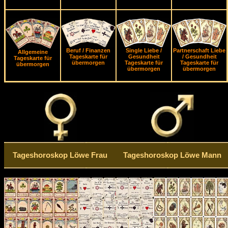
Beruf / Finanzen
Single Liebe /
Partnerschaft Liebe
Allgemeine
Tageskarte für
Gesundheit
/ Gesundheit
Tageskarte für
übermorgen
Tageskarte für
Tageskarte für
übermorgen
übermorgen
übermorgen
Tageshoroskop Löwe Frau
Tageshoroskop Löwe Mann