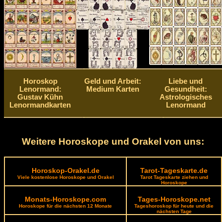
Horoskop
Geld und Arbeit:
Liebe und
Lenormand:
Medium Karten
Gesundheit:
Gustav Kühn
Astrologisches
Lenormandkarten
Lenormand
Weitere Horoskope und Orakel von uns:
Horoskop-Orakel.de
Tarot-Tageskarte.de
Viele kostenlose Horoskope und Orakel
Tarot Tageskarte ziehen und
Horoskope
Monats-Horoskope.com
Tages-Horoskope.net
Horoskope für die nächsten 12 Monate
Tageshoroskop für heute und die
nächsten Tage