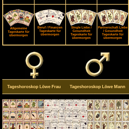
Beruf / Finanzen
Single Liebe /
Partnerschaft Liebe
Allgemeine
Tageskarte für
Gesundheit
/ Gesundheit
Tageskarte für
übermorgen
Tageskarte für
Tageskarte für
übermorgen
übermorgen
übermorgen
Tageshoroskop Löwe Frau
Tageshoroskop Löwe Mann