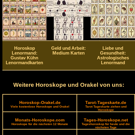
Horoskop
Geld und Arbeit:
Liebe und
Lenormand:
Medium Karten
Gesundheit:
Gustav Kühn
Astrologisches
Lenormandkarten
Lenormand
Weitere Horoskope und Orakel von uns:
Horoskop-Orakel.de
Tarot-Tageskarte.de
Viele kostenlose Horoskope und Orakel
Tarot Tageskarte ziehen und
Horoskope
Monats-Horoskope.com
Tages-Horoskope.net
Horoskope für die nächsten 12 Monate
Tageshoroskop für heute und die
nächsten Tage