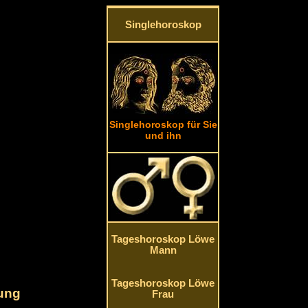
Singlehoroskop
Singlehoroskop für Sie
und ihn
Tageshoroskop Löwe
Mann
Tageshoroskop Löwe
nung
Frau