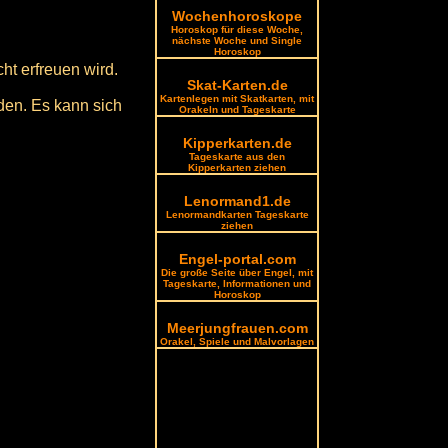
Wochenhoroskope
Horoskop für diese Woche,
nächste Woche und Single
Horoskop
ht erfreuen wird.
Skat-Karten.de
Kartenlegen mit Skatkarten, mit
den. Es kann sich
Orakeln und Tageskarte
Kipperkarten.de
Tageskarte aus den
Kipperkarten ziehen
Lenormand1.de
Lenormandkarten Tageskarte
ziehen
Engel-portal.com
Die große Seite über Engel, mit
Tageskarte, Informationen und
Horoskop
Meerjungfrauen.com
Orakel, Spiele und Malvorlagen