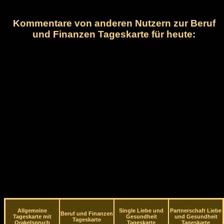
Kommentare von anderen Nutzern zur Beruf
und Finanzen Tageskarte für heute:
Allgemeine
Single Liebe und
Partnerschaft Liebe
Beruf und Finanzen
Tageskarte mit
Gesundheit
und Gesundheit
Tageskarte
Orakelspruch
Tageskarte
Tageskarte