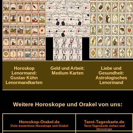
Horoskop
Geld und Arbeit:
Liebe und
Lenormand:
Medium Karten
Gesundheit:
Gustav Kühn
Astrologisches
Lenormandkarten
Lenormand
Weitere Horoskope und Orakel von uns:
Horoskop-Orakel.de
Tarot-Tageskarte.de
Viele kostenlose Horoskope und Orakel
Tarot Tageskarte ziehen und
Horoskope