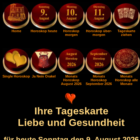
Home
Horoskop heute
Horoskop
Horoskop über-
Tageskarte
morgen
morgen
ziehen
Single Horoskop
Ja Nein Orakel
Monats
Monats
Monats
Horoskop
Horoskop
Horoskop alle
August 2026
September 2026
Monate
Ihre Tageskarte
Liebe und Gesundheit
für heute Sonntag den 9. August 2026