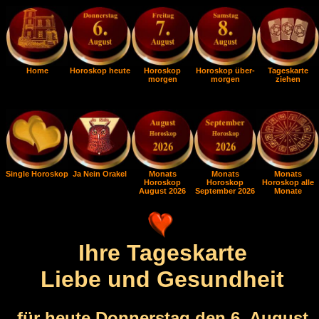
Home
Horoskop heute
Horoskop
Horoskop über-
Tageskarte
morgen
morgen
ziehen
Single Horoskop
Ja Nein Orakel
Monats
Monats
Monats
Horoskop
Horoskop
Horoskop alle
August 2026
September 2026
Monate
Ihre Tageskarte
Liebe und Gesundheit
für heute Donnerstag den 6. August