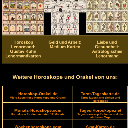
Horoskop
Geld und Arbeit:
Liebe und
Lenormand:
Medium Karten
Gesundheit:
Gustav Kühn
Astrologisches
Lenormandkarten
Lenormand
Weitere Horoskope und Orakel von uns:
Horoskop-Orakel.de
Tarot-Tageskarte.de
Viele kostenlose Horoskope und Orakel
Tarot Tageskarte ziehen und
Horoskope
Monats-Horoskope.com
Tages-Horoskope.net
Horoskope für die nächsten 12 Monate
Tageshoroskop für heute und die
nächsten Tage
Wochenhoroskope.com
Skat-Karten.de