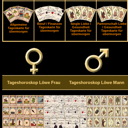
Beruf / Finanzen
Single Liebe /
Partnerschaft Liebe
Allgemeine
Tageskarte für
Gesundheit
/ Gesundheit
Tageskarte für
übermorgen
Tageskarte für
Tageskarte für
übermorgen
übermorgen
übermorgen
Tageshoroskop Löwe Frau
Tageshoroskop Löwe Mann