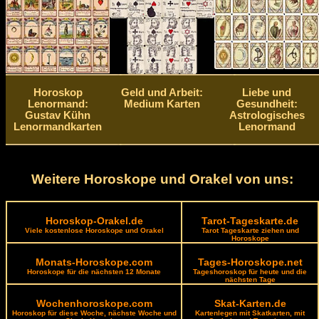
Horoskop
Geld und Arbeit:
Liebe und
Lenormand:
Medium Karten
Gesundheit:
Gustav Kühn
Astrologisches
Lenormandkarten
Lenormand
Weitere Horoskope und Orakel von uns:
Horoskop-Orakel.de
Tarot-Tageskarte.de
Viele kostenlose Horoskope und Orakel
Tarot Tageskarte ziehen und
Horoskope
Monats-Horoskope.com
Tages-Horoskope.net
Horoskope für die nächsten 12 Monate
Tageshoroskop für heute und die
nächsten Tage
Wochenhoroskope.com
Skat-Karten.de
Horoskop für diese Woche, nächste Woche und
Kartenlegen mit Skatkarten, mit