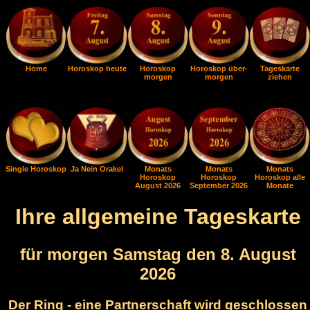
Home
Horoskop heute
Horoskop
Horoskop über-
Tageskarte
morgen
morgen
ziehen
Single Horoskop
Ja Nein Orakel
Monats
Monats
Monats
Horoskop
Horoskop
Horoskop alle
August 2026
September 2026
Monate
Ihre allgemeine Tageskarte
für morgen Samstag den 8. August
2026
Der Ring - eine Partnerschaft wird geschlossen