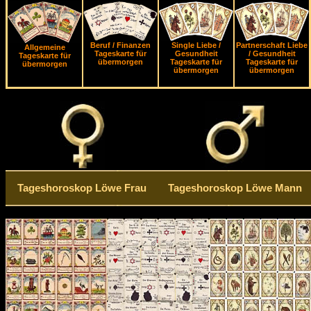
Beruf / Finanzen
Single Liebe /
Partnerschaft Liebe
Allgemeine
Tageskarte für
Gesundheit
/ Gesundheit
Tageskarte für
übermorgen
Tageskarte für
Tageskarte für
übermorgen
übermorgen
übermorgen
Tageshoroskop Löwe Frau
Tageshoroskop Löwe Mann