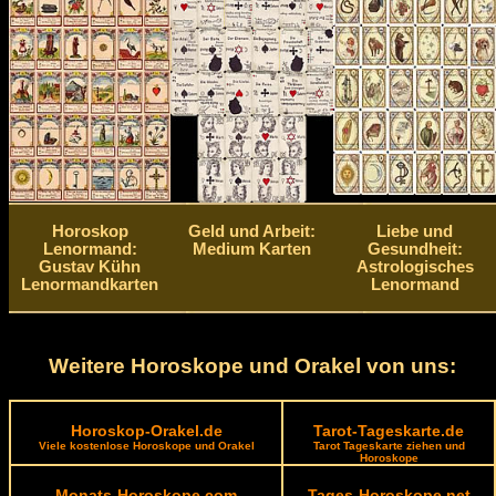
Horoskop
Geld und Arbeit:
Liebe und
Lenormand:
Medium Karten
Gesundheit:
Gustav Kühn
Astrologisches
Lenormandkarten
Lenormand
Weitere Horoskope und Orakel von uns:
Horoskop-Orakel.de
Tarot-Tageskarte.de
Viele kostenlose Horoskope und Orakel
Tarot Tageskarte ziehen und
Horoskope
Monats-Horoskope.com
Tages-Horoskope.net