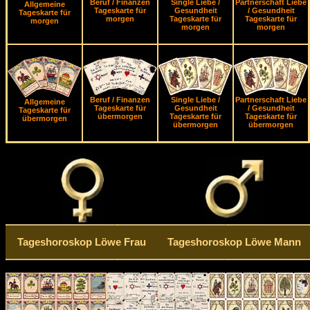
Beruf / Finanzen
Single Liebe /
Partnerschaft Liebe
Allgemeine
Tageskarte für
Gesundheit
/ Gesundheit
Tageskarte für
morgen
Tageskarte für
Tageskarte für
morgen
morgen
morgen
Beruf / Finanzen
Single Liebe /
Partnerschaft Liebe
Allgemeine
Tageskarte für
Gesundheit
/ Gesundheit
Tageskarte für
übermorgen
Tageskarte für
Tageskarte für
übermorgen
übermorgen
übermorgen
Tageshoroskop Löwe Frau
Tageshoroskop Löwe Mann