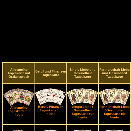
Allgemeine
Single Liebe und
Partnerschaft Liebe
Beruf und Finanzen
Tageskarte mit
Gesundheit
und Gesundheit
Tageskarte
Orakelspruch
Tageskarte
Tageskarte
Beruf / Finanzen
Single Liebe /
Partnerschaft Liebe
Allgemeine
Tageskarte für
Gesundheit
/ Gesundheit
Tageskarte für
heute
Tageskarte für
Tageskarte für
heute
heute
heute