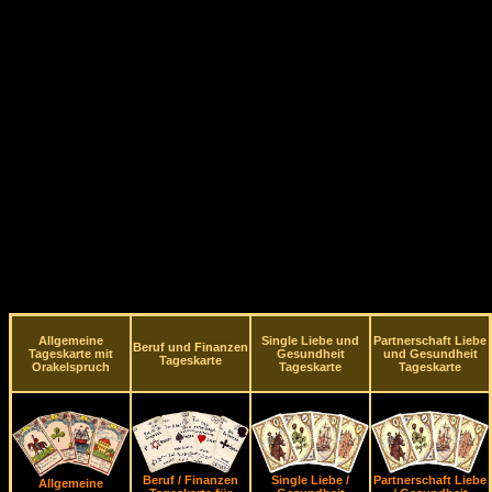
Allgemeine
Single Liebe und
Partnerschaft Liebe
Beruf und Finanzen
Tageskarte mit
Gesundheit
und Gesundheit
Tageskarte
Orakelspruch
Tageskarte
Tageskarte
Beruf / Finanzen
Single Liebe /
Partnerschaft Liebe
Allgemeine