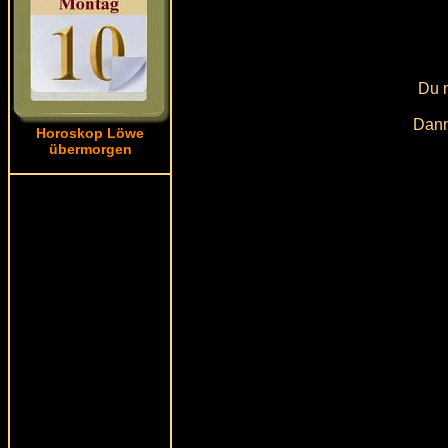
Du m
Dann
Horoskop Löwe
übermorgen