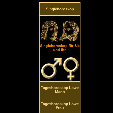
Singlehoroskop
Singlehoroskop für Sie
und ihn
Tageshoroskop Löwe
Mann
Tageshoroskop Löwe
Frau