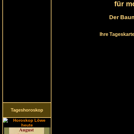
für m
Der Baum
Ihre Tageskart
Tageshoroskop