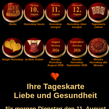
Home
Horoskop heute
Horoskop
Horoskop über-
Tageskarte
morgen
morgen
ziehen
Single Horoskop
Ja Nein Orakel
Monats
Monats
Monats
Horoskop
Horoskop
Horoskop alle
August 2026
September 2026
Monate
Ihre Tageskarte
Liebe und Gesundheit
für morgen Dienstag den 11. August