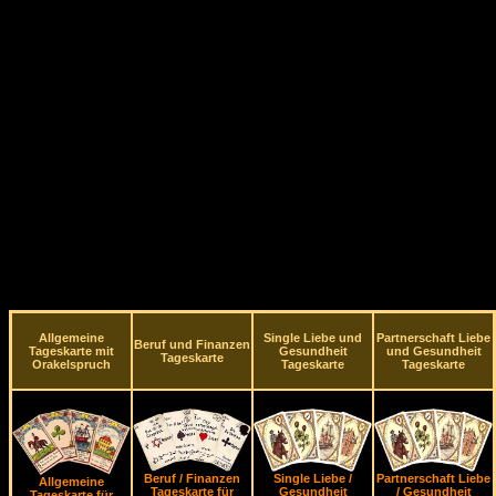
Allgemeine
Single Liebe und
Partnerschaft Liebe
Beruf und Finanzen
Tageskarte mit
Gesundheit
und Gesundheit
Tageskarte
Orakelspruch
Tageskarte
Tageskarte
Beruf / Finanzen
Single Liebe /
Partnerschaft Liebe
Allgemeine
Tageskarte für
Gesundheit
/ Gesundheit
Tageskarte für