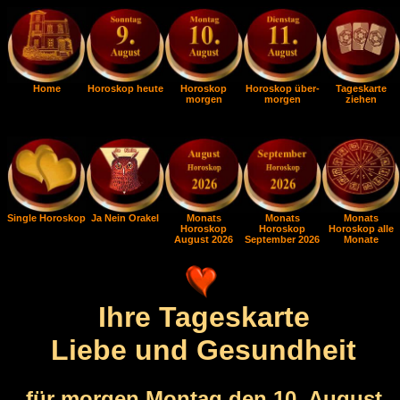
Home
Horoskop heute
Horoskop
Horoskop über-
Tageskarte
morgen
morgen
ziehen
Single Horoskop
Ja Nein Orakel
Monats
Monats
Monats
Horoskop
Horoskop
Horoskop alle
August 2026
September 2026
Monate
Ihre Tageskarte
Liebe und Gesundheit
für morgen Montag den 10. August