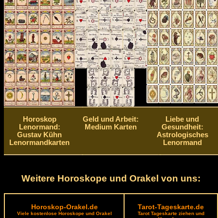
Horoskop
Geld und Arbeit:
Liebe und
Lenormand:
Medium Karten
Gesundheit:
Gustav Kühn
Astrologisches
Lenormandkarten
Lenormand
Weitere Horoskope und Orakel von uns:
Horoskop-Orakel.de
Tarot-Tageskarte.de
Viele kostenlose Horoskope und Orakel
Tarot Tageskarte ziehen und