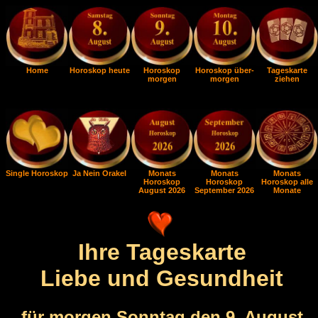
Home
Horoskop heute
Horoskop
Horoskop über-
Tageskarte
morgen
morgen
ziehen
Single Horoskop
Ja Nein Orakel
Monats
Monats
Monats
Horoskop
Horoskop
Horoskop alle
August 2026
September 2026
Monate
Ihre Tageskarte
Liebe und Gesundheit
für morgen Sonntag den 9. August