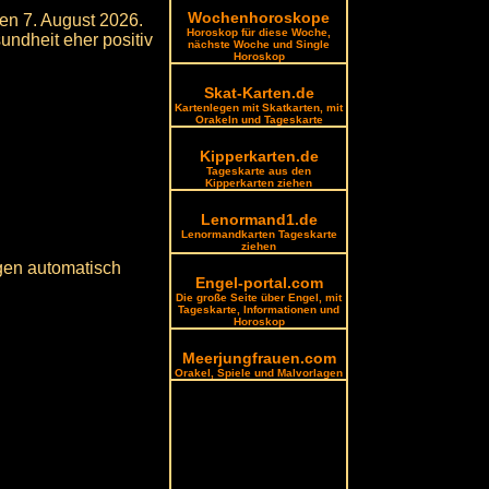
Wochenhoroskope
den 7. August 2026.
Horoskop für diese Woche,
sundheit eher positiv
nächste Woche und Single
Horoskop
Skat-Karten.de
Kartenlegen mit Skatkarten, mit
Orakeln und Tageskarte
Kipperkarten.de
Tageskarte aus den
Kipperkarten ziehen
Lenormand1.de
Lenormandkarten Tageskarte
ziehen
gen automatisch
Engel-portal.com
Die große Seite über Engel, mit
Tageskarte, Informationen und
Horoskop
Meerjungfrauen.com
Orakel, Spiele und Malvorlagen