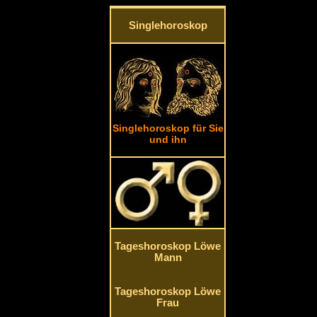
Singlehoroskop
Singlehoroskop für Sie
und ihn
Tageshoroskop Löwe
Mann
Tageshoroskop Löwe
Frau