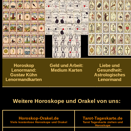
Horoskop
Geld und Arbeit:
Liebe und
Lenormand:
Medium Karten
Gesundheit:
Gustav Kühn
Astrologisches
Lenormandkarten
Lenormand
Weitere Horoskope und Orakel von uns:
Horoskop-Orakel.de
Tarot-Tageskarte.de
Viele kostenlose Horoskope und Orakel
Tarot Tageskarte ziehen und
Horoskope