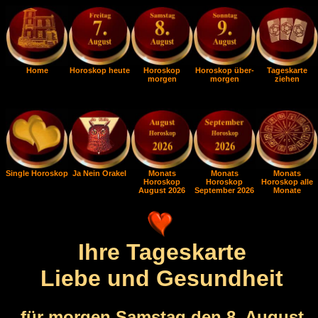
Home
Horoskop heute
Horoskop
Horoskop über-
Tageskarte
morgen
morgen
ziehen
Single Horoskop
Ja Nein Orakel
Monats
Monats
Monats
Horoskop
Horoskop
Horoskop alle
August 2026
September 2026
Monate
Ihre Tageskarte
Liebe und Gesundheit
für morgen Samstag den 8. August