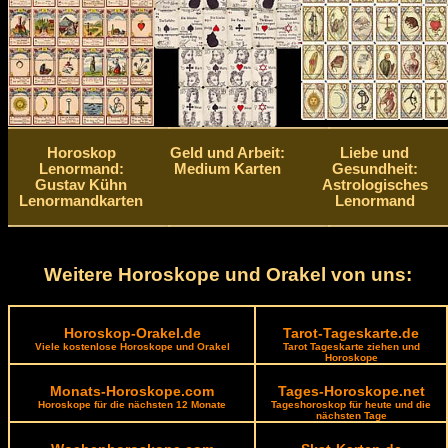
Horoskop
Geld und Arbeit:
Liebe und
Lenormand:
Medium Karten
Gesundheit:
Gustav Kühn
Astrologisches
Lenormandkarten
Lenormand
Weitere Horoskope und Orakel von uns:
Horoskop-Orakel.de
Tarot-Tageskarte.de
Viele kostenlose Horoskope und Orakel
Tarot Tageskarte ziehen und
Horoskope
Monats-Horoskope.com
Tages-Horoskope.net
Horoskope für die nächsten 12 Monate
Tageshoroskop für heute und die
nächsten Tage