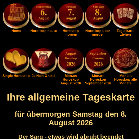
Home
Horoskop heute
Horoskop
Horoskop über-
Tageskarte
morgen
morgen
ziehen
Single Horoskop
Ja Nein Orakel
Monats
Monats
Monats
Horoskop
Horoskop
Horoskop alle
August 2026
September 2026
Monate
Ihre allgemeine Tageskarte
für übermorgen Samstag den 8.
August 2026
Der Sarg - etwas wird abrubt beendet