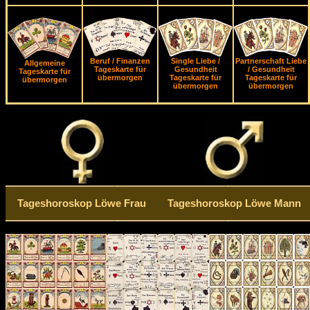
Beruf / Finanzen
Single Liebe /
Partnerschaft Liebe
Allgemeine
Tageskarte für
Gesundheit
/ Gesundheit
Tageskarte für
übermorgen
Tageskarte für
Tageskarte für
übermorgen
übermorgen
übermorgen
Tageshoroskop Löwe Frau
Tageshoroskop Löwe Mann