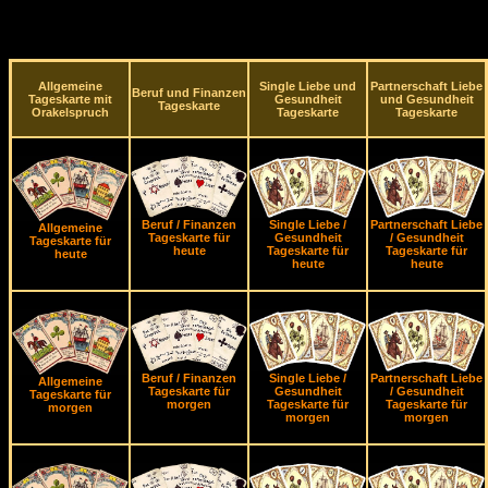
Allgemeine
Single Liebe und
Partnerschaft Liebe
Beruf und Finanzen
Tageskarte mit
Gesundheit
und Gesundheit
Tageskarte
Orakelspruch
Tageskarte
Tageskarte
Beruf / Finanzen
Single Liebe /
Partnerschaft Liebe
Allgemeine
Tageskarte für
Gesundheit
/ Gesundheit
Tageskarte für
heute
Tageskarte für
Tageskarte für
heute
heute
heute
Beruf / Finanzen
Single Liebe /
Partnerschaft Liebe
Allgemeine
Tageskarte für
Gesundheit
/ Gesundheit
Tageskarte für
morgen
Tageskarte für
Tageskarte für
morgen
morgen
morgen