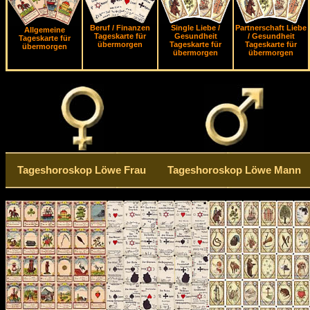
Beruf / Finanzen
Single Liebe /
Partnerschaft Liebe
Allgemeine
Tageskarte für
Gesundheit
/ Gesundheit
Tageskarte für
übermorgen
Tageskarte für
Tageskarte für
übermorgen
übermorgen
übermorgen
Tageshoroskop Löwe Frau
Tageshoroskop Löwe Mann