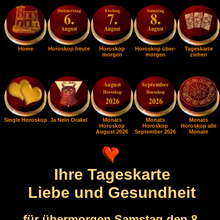
Home
Horoskop heute
Horoskop
Horoskop über-
Tageskarte
morgen
morgen
ziehen
Single Horoskop
Ja Nein Orakel
Monats
Monats
Monats
Horoskop
Horoskop
Horoskop alle
August 2026
September 2026
Monate
Ihre Tageskarte
Liebe und Gesundheit
für übermorgen Samstag den 8.