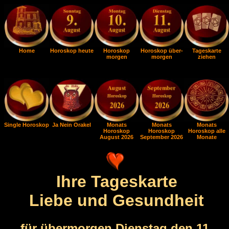
Home
Horoskop heute
Horoskop
Horoskop über-
Tageskarte
morgen
morgen
ziehen
Single Horoskop
Ja Nein Orakel
Monats
Monats
Monats
Horoskop
Horoskop
Horoskop alle
August 2026
September 2026
Monate
Ihre Tageskarte
Liebe und Gesundheit
für übermorgen Dienstag den 11.