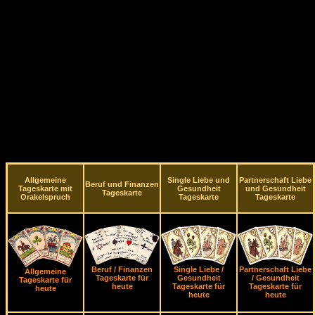
Allgemeine
Single Liebe und
Partnerschaft Liebe
Beruf und Finanzen
Tageskarte mit
Gesundheit
und Gesundheit
Tageskarte
Orakelspruch
Tageskarte
Tageskarte
Beruf / Finanzen
Single Liebe /
Partnerschaft Liebe
Allgemeine
Tageskarte für
Gesundheit
/ Gesundheit
Tageskarte für
heute
Tageskarte für
Tageskarte für
heute
heute
heute