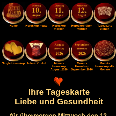
Home
Horoskop heute
Horoskop
Horoskop über-
Tageskarte
morgen
morgen
ziehen
Single Horoskop
Ja Nein Orakel
Monats
Monats
Monats
Horoskop
Horoskop
Horoskop alle
August 2026
September 2026
Monate
Ihre Tageskarte
Liebe und Gesundheit
für übermorgen Mittwoch den 12.