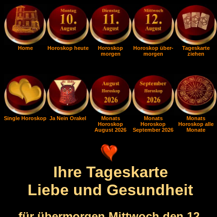
Home
Horoskop heute
Horoskop
Horoskop über-
Tageskarte
morgen
morgen
ziehen
Single Horoskop
Ja Nein Orakel
Monats
Monats
Monats
Horoskop
Horoskop
Horoskop alle
August 2026
September 2026
Monate
Ihre Tageskarte
Liebe und Gesundheit
für übermorgen Mittwoch den 12.