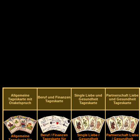
Allgemeine
Single Liebe und
Partnerschaft Liebe
Beruf und Finanzen
Tageskarte mit
Gesundheit
und Gesundheit
Tageskarte
Orakelspruch
Tageskarte
Tageskarte
Beruf / Finanzen
Single Liebe /
Partnerschaft Liebe
Allgemeine
Tageskarte für
Gesundheit
/ Gesundheit
Tageskarte für