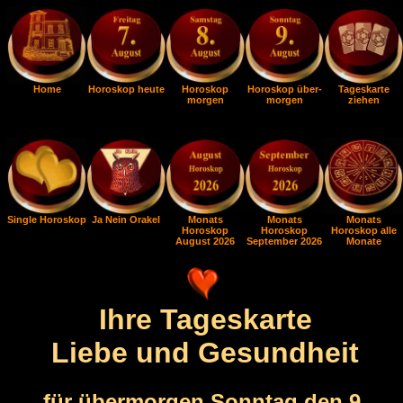
Home
Horoskop heute
Horoskop
Horoskop über-
Tageskarte
morgen
morgen
ziehen
Single Horoskop
Ja Nein Orakel
Monats
Monats
Monats
Horoskop
Horoskop
Horoskop alle
August 2026
September 2026
Monate
Ihre Tageskarte
Liebe und Gesundheit
für übermorgen Sonntag den 9.