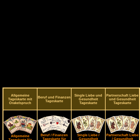
Allgemeine
Single Liebe und
Partnerschaft Liebe
Beruf und Finanzen
Tageskarte mit
Gesundheit
und Gesundheit
Tageskarte
Orakelspruch
Tageskarte
Tageskarte
Beruf / Finanzen
Single Liebe /
Partnerschaft Liebe
Allgemeine
Tageskarte für
Gesundheit
/ Gesundheit
Tageskarte für