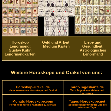
Horoskop
Geld und Arbeit:
Liebe und
Lenormand:
Medium Karten
Gesundheit:
Gustav Kühn
Astrologisches
Lenormandkarten
Lenormand
Weitere Horoskope und Orakel von uns:
Horoskop-Orakel.de
Tarot-Tageskarte.de
Viele kostenlose Horoskope und Orakel
Tarot Tageskarte ziehen und
Horoskope
Monats-Horoskope.com
Tages-Horoskope.net
Horoskope für die nächsten 12 Monate
Tageshoroskop für heute und die
nächsten Tage