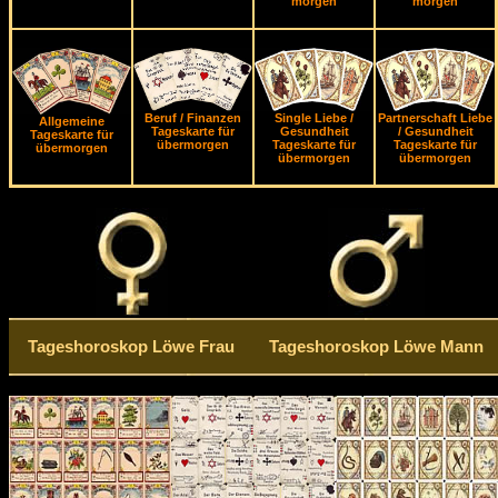
morgen
morgen
Beruf / Finanzen
Single Liebe /
Partnerschaft Liebe
Allgemeine
Tageskarte für
Gesundheit
/ Gesundheit
Tageskarte für
übermorgen
Tageskarte für
Tageskarte für
übermorgen
übermorgen
übermorgen
Tageshoroskop Löwe Frau
Tageshoroskop Löwe Mann