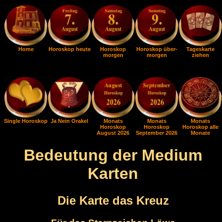
Home
Horoskop heute
Horoskop
Horoskop über-
Tageskarte
morgen
morgen
ziehen
Single Horoskop
Ja Nein Orakel
Monats
Monats
Monats
Horoskop
Horoskop
Horoskop alle
August 2026
September 2026
Monate
Bedeutung der Medium
Karten
Die Karte das Kreuz