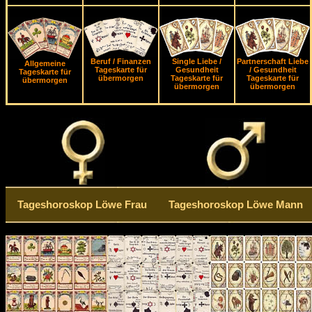
Beruf / Finanzen
Single Liebe /
Partnerschaft Liebe
Allgemeine
Tageskarte für
Gesundheit
/ Gesundheit
Tageskarte für
übermorgen
Tageskarte für
Tageskarte für
übermorgen
übermorgen
übermorgen
Tageshoroskop Löwe Frau
Tageshoroskop Löwe Mann