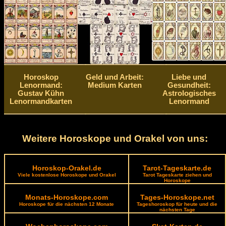
Horoskop
Geld und Arbeit:
Liebe und
Lenormand:
Medium Karten
Gesundheit:
Gustav Kühn
Astrologisches
Lenormandkarten
Lenormand
Weitere Horoskope und Orakel von uns:
Horoskop-Orakel.de
Tarot-Tageskarte.de
Viele kostenlose Horoskope und Orakel
Tarot Tageskarte ziehen und
Horoskope
Monats-Horoskope.com
Tages-Horoskope.net
Horoskope für die nächsten 12 Monate
Tageshoroskop für heute und die
nächsten Tage