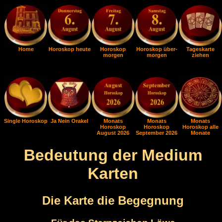
Home
Horoskop heute
Horoskop
Horoskop über-
Tageskarte
morgen
morgen
ziehen
Single Horoskop
Ja Nein Orakel
Monats
Monats
Monats
Horoskop
Horoskop
Horoskop alle
August 2026
September 2026
Monate
Bedeutung der Medium
Karten
Die Karte die Begegnung