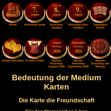
Home
Horoskop heute
Horoskop
Horoskop über-
Tageskarte
morgen
morgen
ziehen
Single Horoskop
Ja Nein Orakel
Monats
Monats
Monats
Horoskop
Horoskop
Horoskop alle
August 2026
September 2026
Monate
Bedeutung der Medium
Karten
Die Karte die Freundschaft