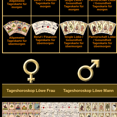
Beruf / Finanzen
Single Liebe /
Partnerschaft Liebe
Allgemeine
Tageskarte für
Gesundheit
/ Gesundheit
Tageskarte für
morgen
Tageskarte für
Tageskarte für
morgen
morgen
morgen
Beruf / Finanzen
Single Liebe /
Partnerschaft Liebe
Allgemeine
Tageskarte für
Gesundheit
/ Gesundheit
Tageskarte für
übermorgen
Tageskarte für
Tageskarte für
übermorgen
übermorgen
übermorgen
Tageshoroskop Löwe Frau
Tageshoroskop Löwe Mann