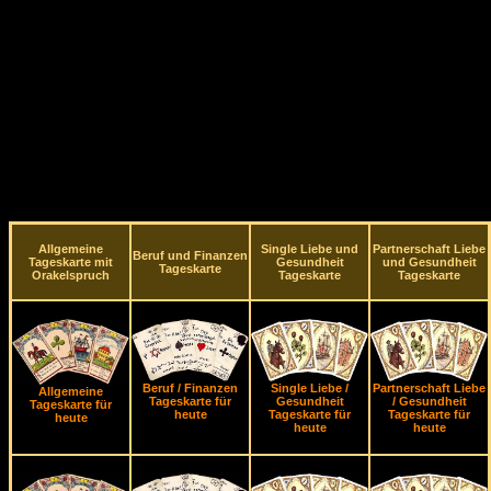
Allgemeine
Single Liebe und
Partnerschaft Liebe
Beruf und Finanzen
Tageskarte mit
Gesundheit
und Gesundheit
Tageskarte
Orakelspruch
Tageskarte
Tageskarte
Beruf / Finanzen
Single Liebe /
Partnerschaft Liebe
Allgemeine
Tageskarte für
Gesundheit
/ Gesundheit
Tageskarte für
heute
Tageskarte für
Tageskarte für
heute
heute
heute