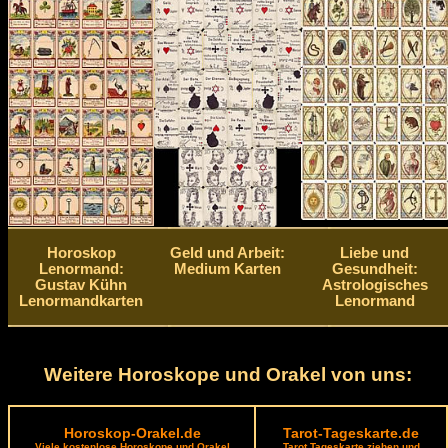
Horoskop
Geld und Arbeit:
Liebe und
Lenormand:
Medium Karten
Gesundheit:
Gustav Kühn
Astrologisches
Lenormandkarten
Lenormand
Weitere Horoskope und Orakel von uns:
Horoskop-Orakel.de
Tarot-Tageskarte.de
Viele kostenlose Horoskope und Orakel
Tarot Tageskarte ziehen und