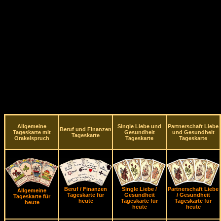
Allgemeine
Single Liebe und
Partnerschaft Liebe
Beruf und Finanzen
Tageskarte mit
Gesundheit
und Gesundheit
Tageskarte
Orakelspruch
Tageskarte
Tageskarte
Beruf / Finanzen
Single Liebe /
Partnerschaft Liebe
Allgemeine
Tageskarte für
Gesundheit
/ Gesundheit
Tageskarte für
heute
Tageskarte für
Tageskarte für
heute
heute
heute